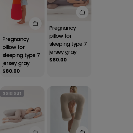
Add to cart
Add to cart
Pregnancy
pillow for
Pregnancy
sleeping type 7
pillow for
jersey gray
sleeping type 7
Regular
$80.00
jersey gray
price
Regular
$80.00
price
Sold out
Sold out
Add to cart