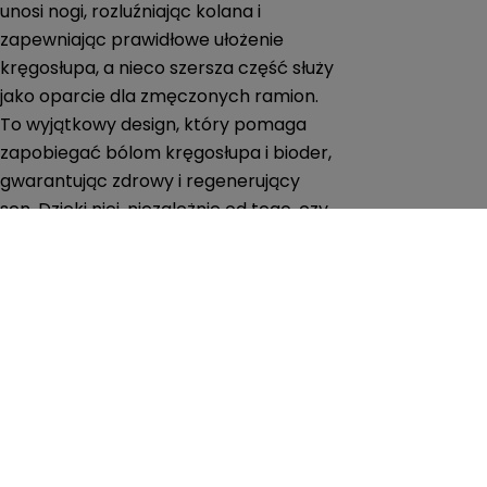
unosi nogi, rozluźniając kolana i
zapewniając prawidłowe ułożenie
kręgosłupa, a nieco szersza część służy
jako oparcie dla zmęczonych ramion.
To wyjątkowy design, który pomaga
zapobiegać bólom kręgosłupa i bioder,
gwarantując zdrowy i regenerujący
sen. Dzięki niej, niezależnie od tego, czy
preferujesz spanie na boku, czy
szukasz podparcia dla swojego
rosnącego brzuszka, zawsze znajdziesz
wygodne ułożenie.
Niezastąpiona w każdym
trymestrze i po porodzie
Ta wszechstronna poduszka dla kobiet
w ciąży sprawdzi się doskonale przez