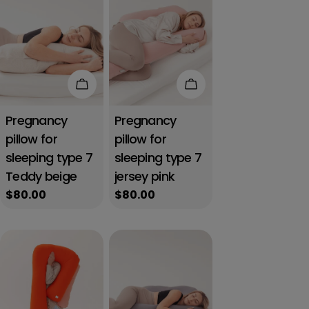
Add to cart
Add to cart
Pregnancy
Pregnancy
pillow for
pillow for
sleeping type 7
sleeping type 7
Teddy beige
jersey pink
Regular
$80.00
Regular
$80.00
price
price