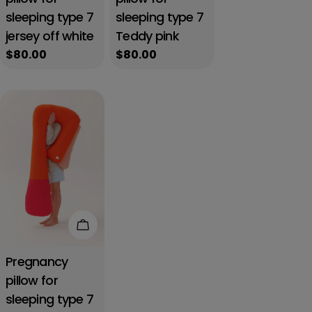
sleeping type 7
sleeping type 7
jersey off white
Teddy pink
Regular
$80.00
Regular
$80.00
price
price
Add to cart
Pregnancy
pillow for
sleeping type 7