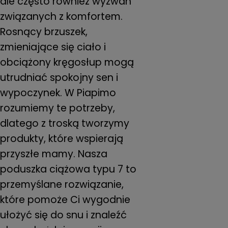
ale często również wyzwań
n
i
związanych z komfortem.
Rosnący brzuszek,
o
zmieniające się ciało i
n
obciążony kręgosłup mogą
utrudniać spokojny sen i
:
wypoczynek. W Piapimo
rozumiemy te potrzeby,
dlatego z troską tworzymy
produkty, które wspierają
przyszłe mamy. Nasza
poduszka ciążowa typu 7 to
przemyślane rozwiązanie,
które pomoże Ci wygodnie
ułożyć się do snu i znaleźć