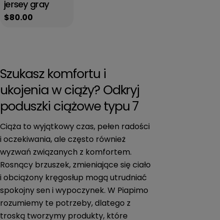
jersey gray
Regular
$80.00
price
Szukasz komfortu i
ukojenia w ciąży? Odkryj
poduszki ciążowe typu 7
Ciąża to wyjątkowy czas, pełen radości
i oczekiwania, ale często również
wyzwań związanych z komfortem.
Rosnący brzuszek, zmieniające się ciało
i obciążony kręgosłup mogą utrudniać
spokojny sen i wypoczynek. W Piapimo
rozumiemy te potrzeby, dlatego z
troską tworzymy produkty, które