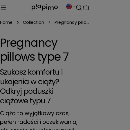
Skip
C
Cart
to
o
content
Home
Collection
Pregnancy pillows type 7
u
n
C
Pregnancy
t
o
pillows type 7
r
y
l
Szukasz komfortu i
/
ukojenia w ciąży?
l
r
Odkryj poduszki
e
e
ciążowe typu 7
g
c
i
Ciąża to wyjątkowy czas,
o
pełen radości i oczekiwania,
t