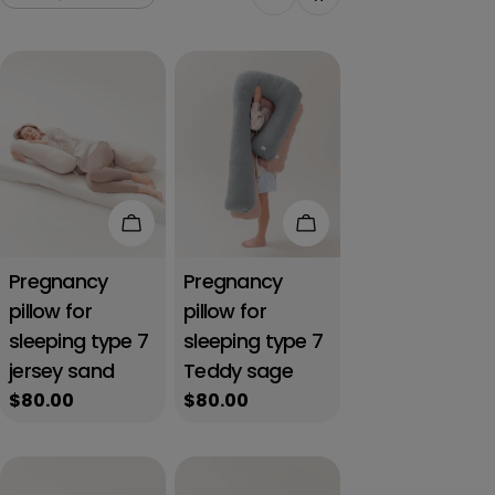
Add to cart
Add to cart
Pregnancy
Pregnancy
pillow for
pillow for
sleeping type 7
sleeping type 7
jersey sand
Teddy sage
Regular
$80.00
Regular
$80.00
price
price