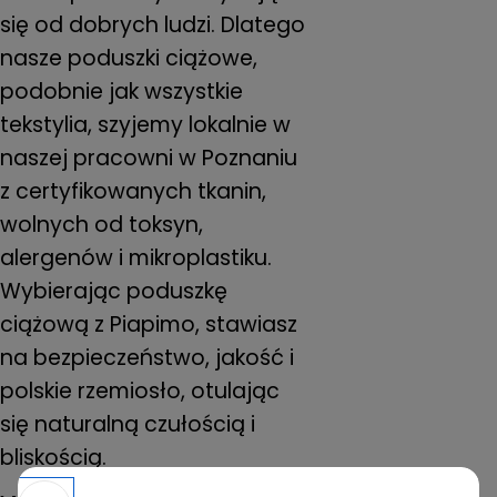
się od dobrych ludzi. Dlatego
nasze poduszki ciążowe,
podobnie jak wszystkie
tekstylia, szyjemy lokalnie w
naszej pracowni w Poznaniu
z certyfikowanych tkanin,
wolnych od toksyn,
alergenów i mikroplastiku.
Wybierając poduszkę
ciążową z Piapimo, stawiasz
na bezpieczeństwo, jakość i
polskie rzemiosło, otulając
się naturalną czułością i
bliskością.