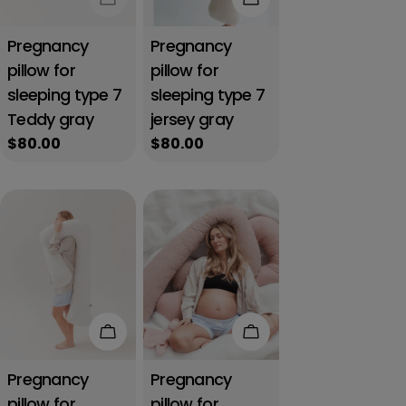
Pregnancy
Pregnancy
pillow for
pillow for
sleeping type 7
sleeping type 7
Teddy gray
jersey gray
Regular
$80.00
Regular
$80.00
price
price
Add to cart
Add to cart
Pregnancy
Pregnancy
pillow for
pillow for