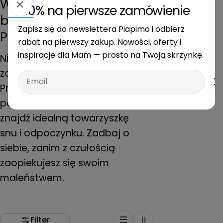
Wybierz wygodę i
-10% na pierwsze zamówienie
bezpieczeństwo z
Zapisz się do newslettera Piapimo i odbierz
Piapimo
rabat na pierwszy zakup. Nowości, oferty i
inspiracje dla Mam — prosto na Twoją skrzynkę.
Nie pozwól, aby dyskomfort
zakłócał Ci ten piękny czas.
Email
Przejrzyj naszą ofertę
poduszek ciążowych typu 7 i
znajdź idealną towarzyszkę
snu i odpoczynku. Zadbaj o
siebie, zanim z czułością
zaopiekujesz się swoim
maleństwem.
Filter