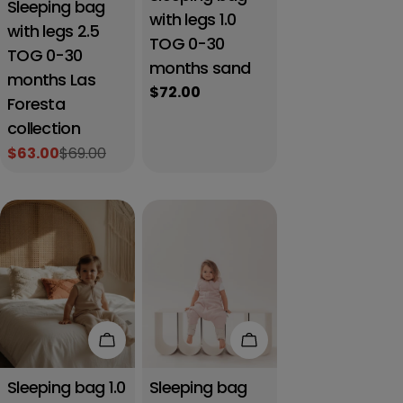
Sleeping bag
with legs 1.0
with legs 2.5
TOG 0-30
TOG 0-30
months sand
months Las
Regular
$72.00
Foresta
price
collection
$63.00
$69.00
Sale
Regular
price
price
Add to cart
Add to cart
Sleeping bag 1.0
Sleeping bag