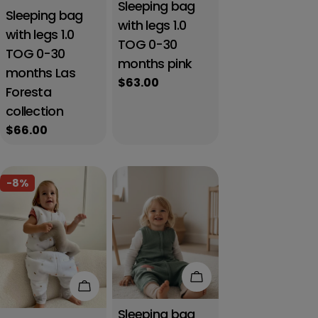
Sleeping bag
Sleeping bag
with legs 1.0
with legs 1.0
TOG 0-30
TOG 0-30
months pink
months Las
Regular
$63.00
Foresta
price
collection
Regular
$66.00
price
-8%
Add to cart
Add to cart
Sleeping bag