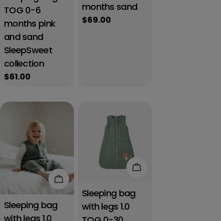
months sand
TOG 0-6
Regular
$69.00
months pink
price
and sand
SleepSweet
collection
Regular
$61.00
price
Add to cart
Add to cart
Sleeping bag
Sleeping bag
with legs 1.0
with legs 1.0
TOG 0-30