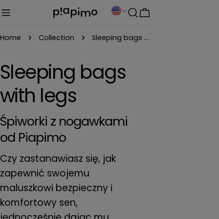
Skip
C
Cart
to
o
content
Home
Collection
Sleeping bags with legs
u
n
C
Sleeping bags
t
o
with legs
r
y
l
Śpiworki z nogawkami
/
od Piapimo
l
r
e
Czy zastanawiasz się, jak
e
g
zapewnić swojemu
c
maluszkowi bezpieczny i
i
komfortowy sen,
o
t
jednocześnie dając mu