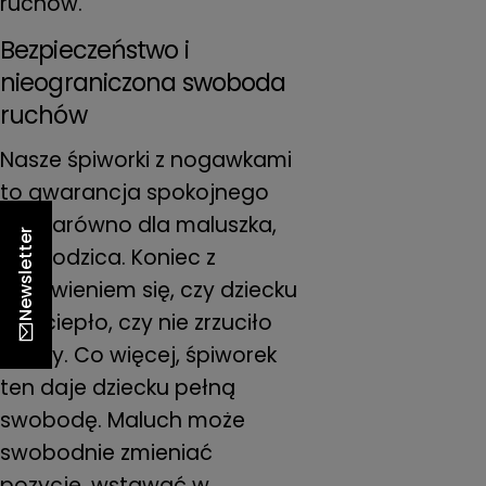
ruchów.
Bezpieczeństwo i
nieograniczona swoboda
ruchów
Nasze śpiworki z nogawkami
to gwarancja spokojnego
snu zarówno dla maluszka,
Newsletter
jak i rodzica. Koniec z
martwieniem się, czy dziecku
jest ciepło, czy nie zrzuciło
kołdry. Co więcej, śpiworek
ten daje dziecku pełną
swobodę. Maluch może
swobodnie zmieniać
pozycje, wstawać w