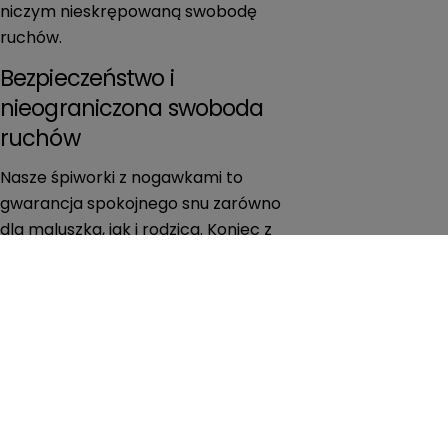
niczym nieskrępowaną swobodę
ruchów.
Bezpieczeństwo i
nieograniczona swoboda
ruchów
Nasze śpiworki z nogawkami to
gwarancja spokojnego snu zarówno
dla maluszka, jak i rodzica. Koniec z
martwieniem się, czy dziecku jest
ciepło, czy nie zrzuciło kołdry. Co
więcej, śpiworek ten daje dziecku pełną
swobodę. Maluch może swobodnie
zmieniać pozycje, wstawać w łóżeczku,
a nawet raczkować czy stawiać
pierwsze kroki, jeśli obudzi się w nocy.
To niezwykle ważne dla wspierania