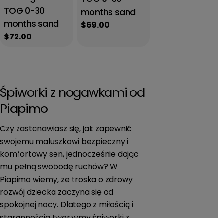
TOG 0-30
months sand
months sand
Regular
$69.00
Regular
$72.00
price
price
Śpiworki z nogawkami od
Piapimo
Czy zastanawiasz się, jak zapewnić
swojemu maluszkowi bezpieczny i
komfortowy sen, jednocześnie dając
mu pełną swobodę ruchów? W
Piapimo wiemy, że troska o zdrowy
rozwój dziecka zaczyna się od
spokojnej nocy. Dlatego z miłością i
starannością tworzymy śpiworki z