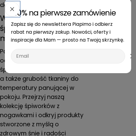
docenią rodzice.
-10% na pierwsze zamówienie
Wybierz idealny
Zapisz się do newslettera Piapimo i odbierz
śpiworek dla swojego
rabat na pierwszy zakup. Nowości, oferty i
maluszka
inspiracje dla Mam — prosto na Twoją skrzynkę.
Pamiętaj, aby dobrać
Email
odpowiedni rozmiar
śpiworka do wzrostu dziecka,
a także grubość tkaniny do
temperatury panującej w
pokoju. Przejrzyj naszą
kolekcję śpiworków z
nogawkami i odkryj produkty
stworzone z myślą o
zdrowym śnie i radości