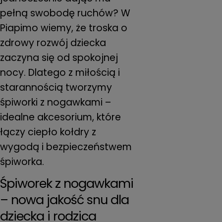
n
i
pełną swobodę ruchów? W
Piapimo wiemy, że troska o
o
zdrowy rozwój dziecka
zaczyna się od spokojnej
n
nocy. Dlatego z miłością i
:
starannością tworzymy
śpiworki z nogawkami –
idealne akcesorium, które
łączy ciepło kołdry z
wygodą i bezpieczeństwem
śpiworka.
Śpiworek z nogawkami
– nowa jakość snu dla
dziecka i rodzica