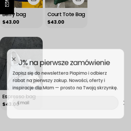
n
i
Berry bag
Court Tote Bag
o
Regular
$43.00
Regular
$43.00
price
price
n
:
-10% na pierwsze zamówienie
Zapisz się do newslettera Piapimo i odbierz
rabat na pierwszy zakup. Nowości, oferty i
Add to cart
inspiracje dla Mam — prosto na Twoją skrzynkę.
Espresso bag
Email
Regular
$43.00
price